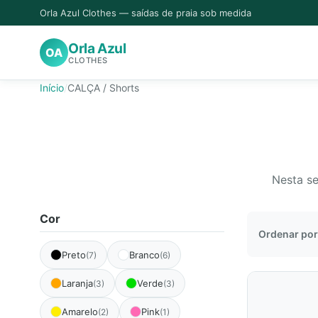
Orla Azul Clothes — saídas de praia sob medida
-33%
-33%
-33%
-33%
Orla Azul
OA
CLOTHES
Início
/
CALÇA / Shorts
Nesta se
Cor
Ordenar por
Preto
Branco
(7)
(6)
Laranja
Verde
(3)
(3)
Amarelo
Pink
(2)
(1)