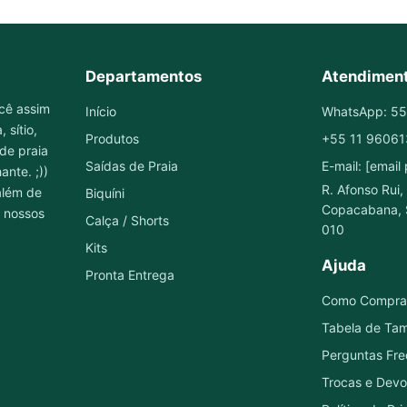
Departamentos
Atendimen
cê assim
Início
WhatsApp: 5
 sítio,
Produtos
+55 11 9606
 de praia
Saídas de Praia
E-mail: [email
ante. ;))
R. Afonso Rui
além de
Biquíni
Copacabana, 
 nossos
Calça / Shorts
010
Kits
Ajuda
Pronta Entrega
Como Compra
Tabela de Ta
Perguntas Fre
Trocas e Devo