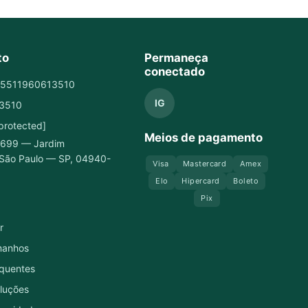
to
Permaneça
conectado
55511960613510
IG
13510
 protected]
Meios de pagamento
, 699 — Jardim
São Paulo — SP, 04940-
Visa
Mastercard
Amex
Elo
Hipercard
Boleto
Pix
r
manhos
quentes
luções