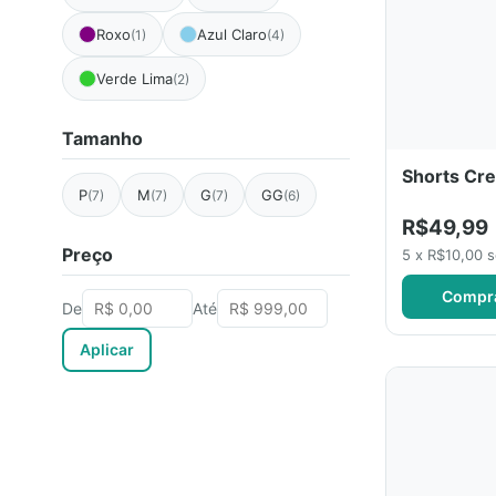
Roxo
Azul Claro
(1)
(4)
Verde Lima
(2)
Tamanho
Shorts Cre
P
M
G
GG
(7)
(7)
(7)
(6)
R$49,99
Preço
5 x R$10,00 
Compr
De
Até
Aplicar