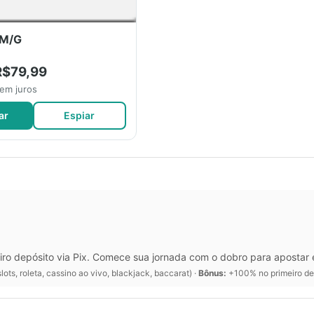
/M/G
R$79,99
sem juros
ar
Espiar
o depósito via Pix. Comece sua jornada com o dobro para apostar e
lots, roleta, cassino ao vivo, blackjack, baccarat) ·
Bônus:
+100% no primeiro dep