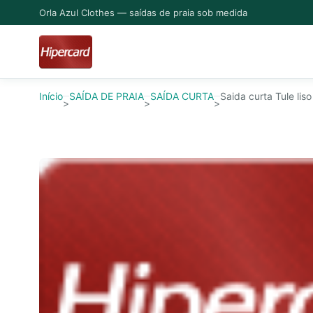
Orla Azul Clothes — saídas de praia sob medida
Início
SAÍDA DE PRAIA
SAÍDA CURTA
Saida curta Tule liso
>
>
>