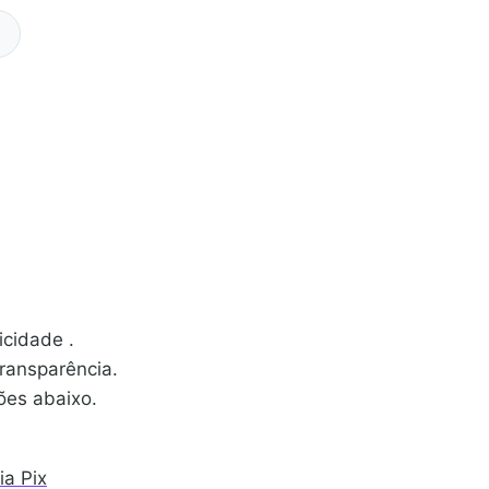
icidade .
transparência.
ções abaixo.
ia Pix