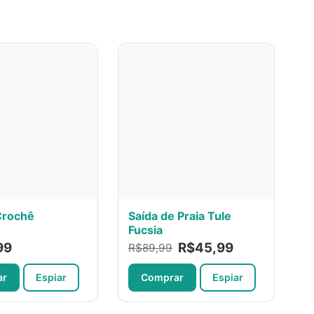
Crochê
Saída de Praia Tule
Fucsia
99
R$45,99
R$89,99
ar
Espiar
Comprar
Espiar