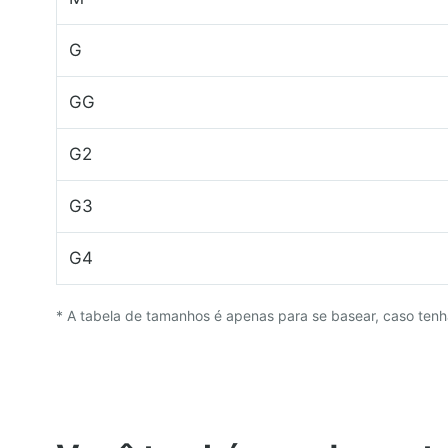
G
GG
G2
G3
G4
* A tabela de tamanhos é apenas para se basear, caso tenh