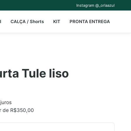
Instagram @_orlaazul
I
CALÇA / Shorts
KIT
PRONTA ENTREGA
rta Tule liso
juros
ir de
R$350,00