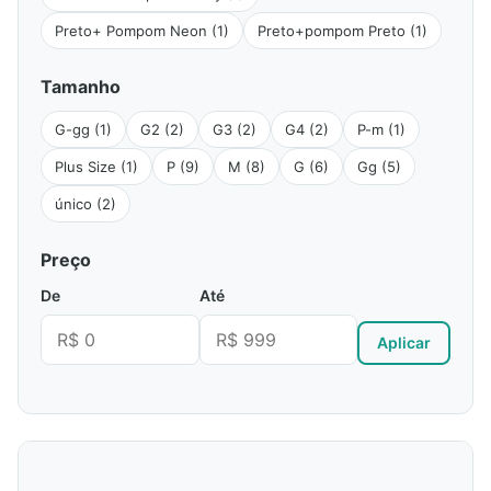
Preto+ Pompom Neon (1)
Preto+pompom Preto (1)
Tamanho
G-gg (1)
G2 (2)
G3 (2)
G4 (2)
P-m (1)
Plus Size (1)
P (9)
M (8)
G (6)
Gg (5)
único (2)
Preço
De
Até
Aplicar