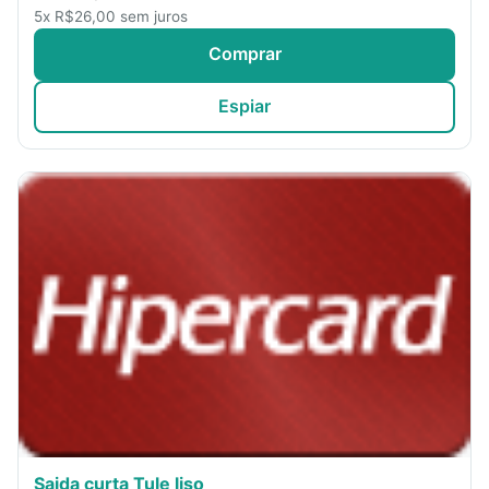
5x R$26,00 sem juros
Comprar
Espiar
Saida curta Tule liso